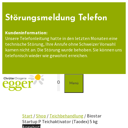
Zum
Inhalt
springen
Störungsmeldung Telefon
Kundeninformation:
Unsere Telefonleitung hatte in den letzten Monaten eine
technische Störung, Ihre Anrufe ohne Schweizer Vorwahl
kamen nicht an. Die Störung wurde behoben. Sie können uns
telefonisch wieder wie gewohnt erreichen.
0
Menü
Start
/
Shop
/
Teichbehandlung
/ Biostar
Startup P Teichaktivator (Taodex) 5 kg
Angebot!