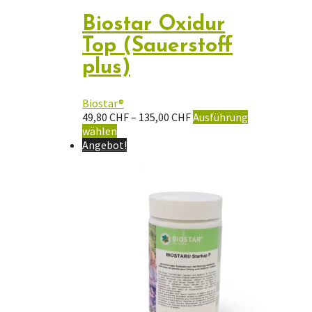
Biostar Oxidur
Top (Sauerstoff
plus)
Biostar®
Preisspanne:
49,80
CHF
–
135,00
CHF
Ausführung
Dieses
49,80 CHF
wählen
Produkt
bis
Angebot!
weist
135,00 CHF
mehrere
Varianten
auf.
Die
Optionen
können
auf
der
Produktseite
gewählt
werden