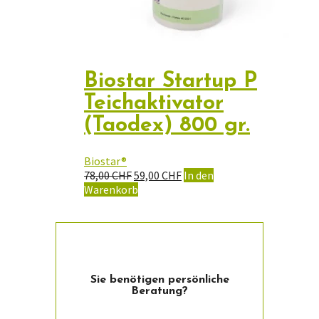
Biostar Startup P
Teichaktivator
(Taodex) 800 gr.
Biostar®
Ursprünglicher
Aktueller
78,00
CHF
59,00
CHF
In den
Preis
Preis
Warenkorb
war:
ist:
78,00 CHF
59,00 CHF.
Sie ­benötigen persön­liche
Beratung?