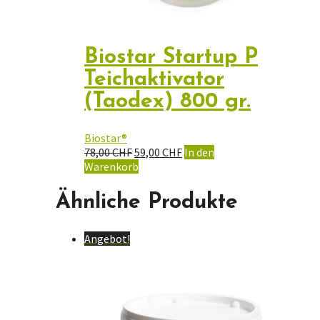
Biostar Startup P
Teichaktivator
(Taodex) 800 gr.
Biostar®
Ursprünglicher
Aktueller
78,00
CHF
59,00
CHF
In den
Preis
Preis
Warenkorb
war:
ist:
78,00 CHF
59,00 CHF.
Ähnliche Produkte
Angebot!