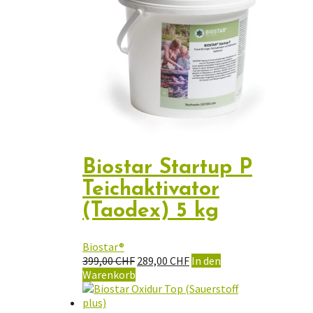
Biostar Startup P
Teichaktivator
(Taodex) 5 kg
Biostar®
Ursprünglicher
Aktueller
399,00
CHF
289,00
CHF
In den
Preis
Preis
Warenkorb
war:
ist:
399,00 CHF
289,00 CHF.