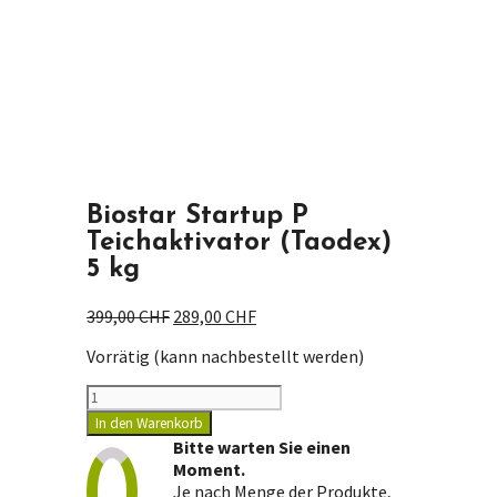
Biostar Startup P
Teichaktivator (Taodex)
5 kg
Ursprünglicher
Aktueller
399,00
CHF
289,00
CHF
Preis
Preis
Vorrätig (kann nachbestellt werden)
war:
ist:
399,00 CHF
289,00 CHF.
Biostar
Startup
In den Warenkorb
P
Bitte warten Sie einen
Teichaktivator
Moment.
(Taodex)
Je nach Menge der Produkte,