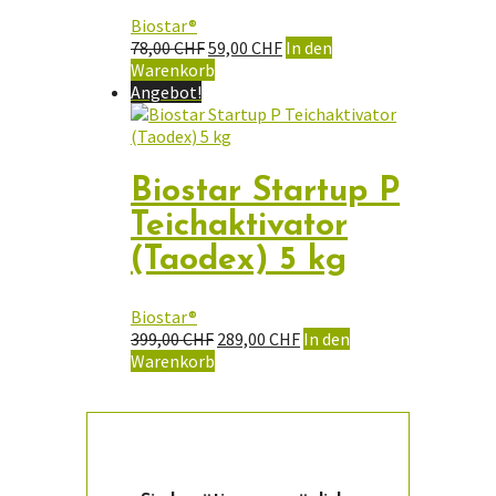
Biostar®
Ursprünglicher
Aktueller
78,00
CHF
59,00
CHF
In den
Preis
Preis
Warenkorb
war:
ist:
Angebot!
78,00 CHF
59,00 CHF.
Biostar Startup P
Teichaktivator
(Taodex) 5 kg
Biostar®
Ursprünglicher
Aktueller
399,00
CHF
289,00
CHF
In den
Preis
Preis
Warenkorb
war:
ist:
399,00 CHF
289,00 CHF.