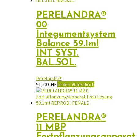
PERELANDRA®
00
Integumentsystem
Balance 59.1ml
INT SYST.
BAL.SOL.
Perelandra®
51,50
CHF
In den Warenkorb
PERELANDRA®
11 MBP
Fortpflanzungsapparat