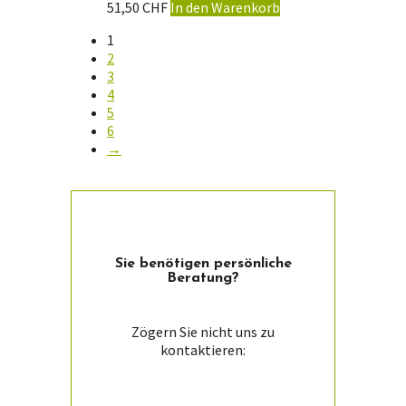
51,50
CHF
In den Warenkorb
1
2
3
4
5
6
→
Sie ­benötigen persön­liche
Beratung?
Zögern Sie nicht uns zu
kontaktieren: