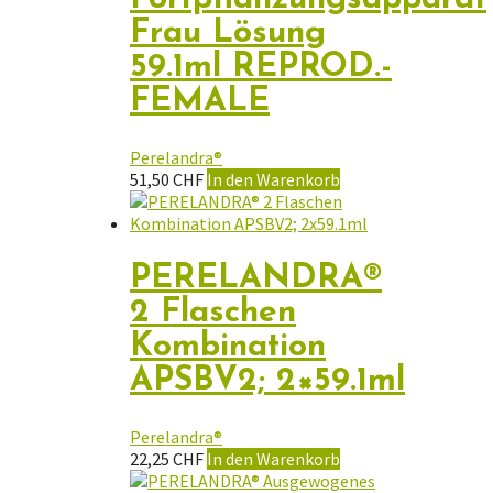
Frau Lösung
59.1ml REPROD.-
FEMALE
Perelandra®
51,50
CHF
In den Warenkorb
PERELANDRA®
2 Flaschen
Kombination
APSBV2; 2×59.1ml
Perelandra®
22,25
CHF
In den Warenkorb