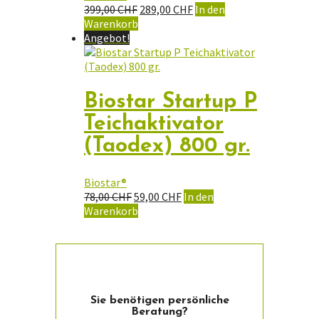
gewählt
Ursprünglicher
Aktueller
399,00
CHF
289,00
CHF
In den
werden
Preis
Preis
Warenkorb
war:
ist:
Angebot!
399,00 CHF
289,00 CHF.
Biostar Startup P
Teichaktivator
(Taodex) 800 gr.
Biostar®
Ursprünglicher
Aktueller
78,00
CHF
59,00
CHF
In den
Preis
Preis
Warenkorb
war:
ist:
78,00 CHF
59,00 CHF.
Sie ­benötigen persön­liche
Beratung?