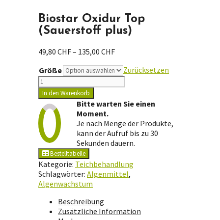
Biostar Oxidur Top
(Sauerstoff plus)
Preisspanne:
49,80
CHF
–
135,00
CHF
49,80 CHF
Zurücksetzen
Größe
bis
Biostar
135,00 CHF
Oxidur
In den Warenkorb
Top
Bitte warten Sie einen
(Sauerstoff
Moment.
plus)
Je nach Menge der Produkte,
Menge
kann der Aufruf bis zu 30
Sekunden dauern.
Bestelltabelle
Kategorie:
Teichbehandlung
Schlagwörter:
Algenmittel
,
Algenwachstum
Beschreibung
Zusätzliche Information