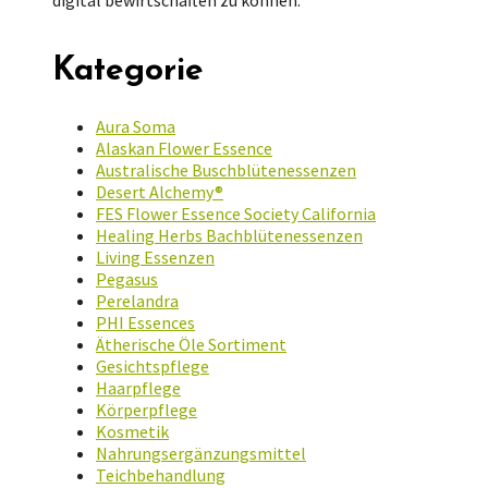
digital bewirtschaften zu können.
Kategorie
Aura Soma
Alaskan Flower Essence
Australische Buschblütenessenzen
Desert Alchemy®
FES Flower Essence Society California
Healing Herbs Bachblütenessenzen
Living Essenzen
Pegasus
Perelandra
PHI Essences
Ätherische Öle Sortiment
Gesichtspflege
Haarpflege
Körperpflege
Kosmetik
Nahrungsergänzungsmittel
Teichbehandlung