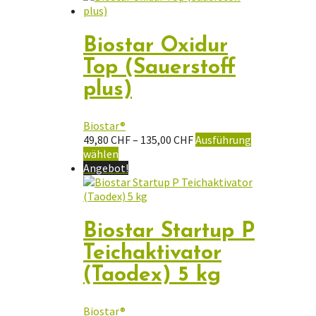
Biostar Oxidur
Top (Sauerstoff
plus)
Biostar®
Preisspanne:
49,80
CHF
–
135,00
CHF
Ausführung
Dieses
49,80 CHF
wählen
Produkt
bis
Angebot!
weist
135,00 CHF
mehrere
Varianten
auf.
Biostar Startup P
Die
Teichaktivator
Optionen
können
(Taodex) 5 kg
auf
der
Produktseite
Biostar®