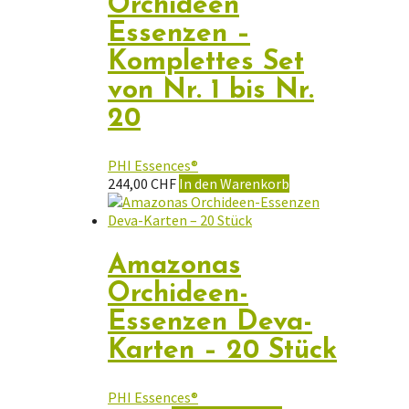
Orchideen
Die
Optionen
Essenzen –
können
Komplettes Set
auf
der
von Nr. 1 bis Nr.
Produktseite
gewählt
20
werden
PHI Essences®
244,00
CHF
In den Warenkorb
Amazonas
Orchideen-
Essenzen Deva-
Karten – 20 Stück
PHI Essences®