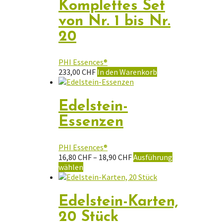
Komplettes Set
können
von Nr. 1 bis Nr.
auf
der
20
Produktseite
gewählt
werden
PHI Essences®
233,00
CHF
In den Warenkorb
Edelstein-
Essenzen
PHI Essences®
Preisspanne:
16,80
CHF
–
18,90
CHF
Ausführung
Dieses
16,80 CHF
wählen
Produkt
bis
weist
18,90 CHF
mehrere
Edelstein-Karten,
Varianten
20 Stück
auf.