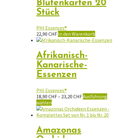
Blütenkarten 20
Stück
PHI Essences®
22,90
CHF
In den Warenkorb
Afrikanisch-
Kanarische-
Essenzen
PHI Essences®
Preisspanne:
18,90
CHF
–
23,20
CHF
Ausführung
Dieses
18,90 CHF
wählen
Produkt
bis
weist
23,20 CHF
mehrere
Varianten
Amazonas
auf.