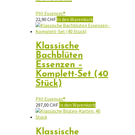
Die
Optionen
PHI Essences®
können
22,90
CHF
In den Warenkorb
auf
der
Produktseite
gewählt
Klassische
werden
Bachblüten
Essenzen –
Komplett-Set (40
Stück)
PHI Essences®
297,00
CHF
In den Warenkorb
Klassische