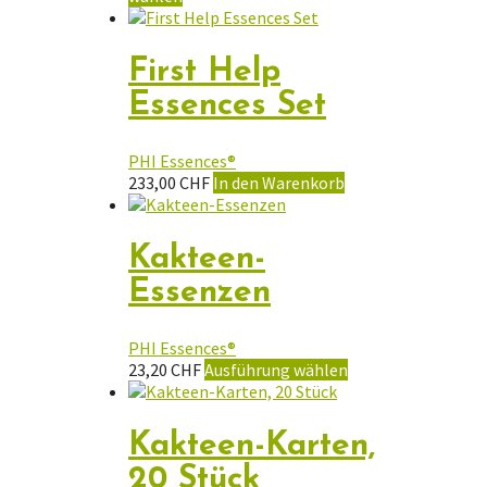
werden
Produkt
bis
weist
57,00 CHF
mehrere
First Help
Varianten
Essences Set
auf.
Die
Optionen
PHI Essences®
können
233,00
CHF
In den Warenkorb
auf
der
Produktseite
Kakteen-
gewählt
werden
Essenzen
PHI Essences®
Dieses
23,20
CHF
Ausführung wählen
Produkt
weist
mehrere
Kakteen-Karten,
Varianten
20 Stück
auf.