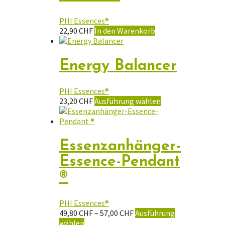
Die
Optionen
PHI Essences®
können
22,90
CHF
In den Warenkorb
auf
der
Produktseite
Energy Balancer
gewählt
werden
PHI Essences®
Dieses
23,20
CHF
Ausführung wählen
Produkt
weist
mehrere
Varianten
Essenzanhänger-
auf.
Essence-Pendant
Die
Optionen
®
können
auf
der
PHI Essences®
Produktseite
Preisspanne:
49,80
CHF
–
57,00
CHF
Ausführung
gewählt
Dieses
49,80 CHF
wählen