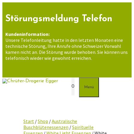
Zum
Inhalt
springen
Störungsmeldung Telefon
Kundeninformation:
Unsere Telefonleitung hatte in den letzten Monaten eine
technische Störung, Ihre Anrufe ohne Schweizer Vorwahl
kamen nicht an. Die Störung wurde behoben. Sie können uns
telefonisch wieder wie gewohnt erreichen.
0
Menü
Start
/
Shop
/
Australische
Buschblütenessenzen
/
Spirituelle
Essenzen
/
White Light Essenzen
/ White