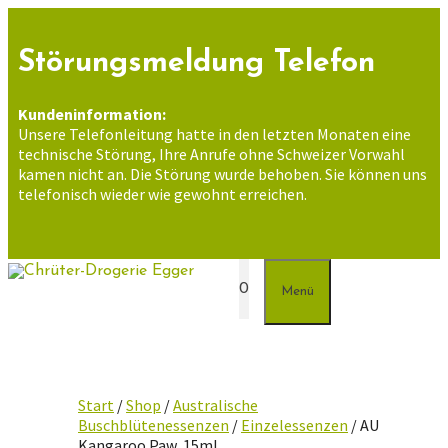
Zum
Inhalt
springen
Störungsmeldung Telefon
Kundeninformation:
Unsere Telefonleitung hatte in den letzten Monaten eine
technische Störung, Ihre Anrufe ohne Schweizer Vorwahl
kamen nicht an. Die Störung wurde behoben. Sie können uns
telefonisch wieder wie gewohnt erreichen.
0
Menü
Start
/
Shop
/
Australische
Buschblütenessenzen
/
Einzelessenzen
/ AU
Kangaroo Paw, 15ml