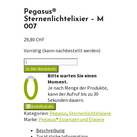
Pegasus®
Sternenlichtelixier – M
007
29,80
CHF
Vorrätig (kann nachbestellt werden)
Pegasus®
Sternenlichtelixier
In den Warenkorb
-
Bitte warten Sie einen
M
Moment.
007
Je nach Menge der Produkte,
Menge
kann der Aufruf bis zu 30
Sekunden dauern.
Bestelltabelle
Kategorien:
Pegasus
,
Sternenlichtelixiere
Marke:
Pegasus® Essenzen und Elixiere
Beschreibung
Zusätzliche Information