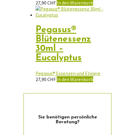
27,90
CHF
In den Warenkorb
Pegasus®
Blütenessenz
30ml –
Eucalyptus
Pegasus® Essenzen und Elixiere
27,90
CHF
In den Warenkorb
Sie ­benötigen persön­liche
Beratung?