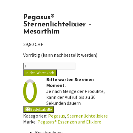
Pegasus®
Sternenlichtelixier –
Mesarthim
29,80
CHF
Vorrätig (kann nachbestellt werden)
Pegasus®
Sternenlichtelixier
In den Warenkorb
-
Bitte warten Sie einen
Mesarthim
Moment.
Menge
Je nach Menge der Produkte,
kann der Aufruf bis zu 30
Sekunden dauern.
Bestelltabelle
Kategorien:
Pegasus
,
Sternenlichtelixiere
Marke:
Pegasus® Essenzen und Elixiere
Beschreibung