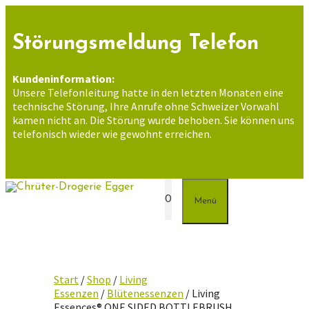
Zum
Inhalt
springen
Störungsmeldung Telefon
Kundeninformation:
Unsere Telefonleitung hatte in den letzten Monaten eine
technische Störung, Ihre Anrufe ohne Schweizer Vorwahl
kamen nicht an. Die Störung wurde behoben. Sie können uns
telefonisch wieder wie gewohnt erreichen.
0
Menü
Start
/
Shop
/
Living
Essenzen
/
Blütenessenzen
/ Living
Essences® ONE SIDED BOTTLEBRUSH