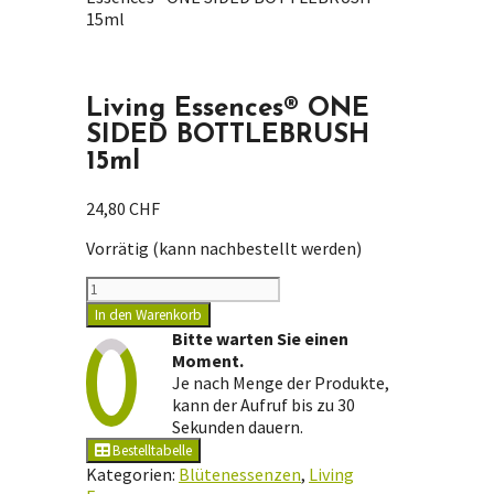
15ml
Living Essences® ONE
SIDED BOTTLEBRUSH
15ml
24,80
CHF
Vorrätig (kann nachbestellt werden)
Living
Essences®
In den Warenkorb
ONE
Bitte warten Sie einen
SIDED
Moment.
BOTTLEBRUSH
Je nach Menge der Produkte,
15ml
kann der Aufruf bis zu 30
Menge
Sekunden dauern.
Bestelltabelle
Kategorien:
Blütenessenzen
,
Living