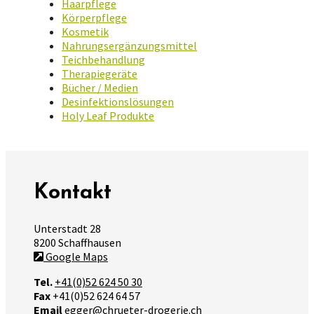
Haarpflege
Körperpflege
Kosmetik
Nahrungsergänzungsmittel
Teichbehandlung
Therapiegeräte
Bücher / Medien
Desinfektionslösungen
Holy Leaf Produkte
Kontakt
Unterstadt 28
8200 Schaffhausen
Google Maps
Tel.
+41(0)52 624 50 30
Fax
+41(0)52 624 64 57
Email
egger@chrueter-drogerie.ch