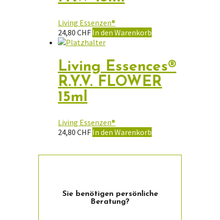
Living Essenzen®
24,80
CHF
In den Warenkorb
Living Essences®
R.Y.V. FLOWER
15ml
Living Essenzen®
24,80
CHF
In den Warenkorb
Sie ­benötigen persön­liche
Beratung?