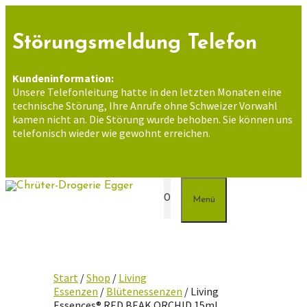
Zum
Inhalt
springen
Störungsmeldung Telefon
Kundeninformation:
Unsere Telefonleitung hatte in den letzten Monaten eine
technische Störung, Ihre Anrufe ohne Schweizer Vorwahl
kamen nicht an. Die Störung wurde behoben. Sie können uns
telefonisch wieder wie gewohnt erreichen.
0
Menü
Start
/
Shop
/
Living
Essenzen
/
Blütenessenzen
/ Living
Essences® RED BEAK ORCHID 15ml