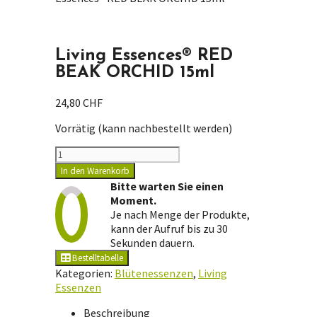
Living Essences® RED
BEAK ORCHID 15ml
24,80
CHF
Vorrätig (kann nachbestellt werden)
Living
Essences®
In den Warenkorb
RED
Bitte warten Sie einen
BEAK
Moment.
ORCHID
Je nach Menge der Produkte,
15ml
kann der Aufruf bis zu 30
Menge
Sekunden dauern.
Bestelltabelle
Kategorien:
Blütenessenzen
,
Living
Essenzen
Beschreibung