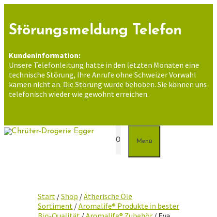
Zum
Inhalt
springen
Störungsmeldung Telefon
Kundeninformation:
Unsere Telefonleitung hatte in den letzten Monaten eine
technische Störung, Ihre Anrufe ohne Schweizer Vorwahl
kamen nicht an. Die Störung wurde behoben. Sie können uns
telefonisch wieder wie gewohnt erreichen.
0
Menü
Start
/
Shop
/
Ätherische Öle
Sortiment
/
Aromalife® Produkte in bester
Bio-Qualität
/
Aromalife® Zubehör
/ Eva