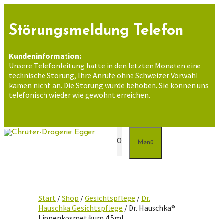
Zum
Inhalt
springen
Störungsmeldung Telefon
Kundeninformation:
Unsere Telefonleitung hatte in den letzten Monaten eine
technische Störung, Ihre Anrufe ohne Schweizer Vorwahl
kamen nicht an. Die Störung wurde behoben. Sie können uns
telefonisch wieder wie gewohnt erreichen.
0
Menü
Start
/
Shop
/
Gesichtspflege
/
Dr.
Hauschka Gesichtspflege
/ Dr. Hauschka®
Lippenkosmetikum 4.5ml