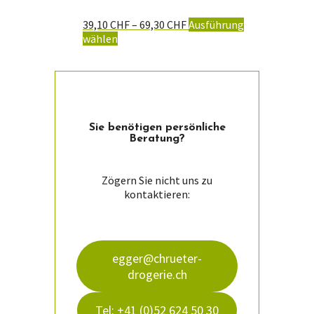
Preisspanne:
39,10
CHF
–
69,30
CHF
Ausführung
Dieses
39,10 CHF
wählen
Produkt
bis
weist
69,30 CHF
mehrere
Varianten
auf.
Die
Sie ­benötigen persön­liche
Optionen
Beratung?
können
auf
der
Zögern Sie nicht uns zu
Produktseite
kontaktieren:
gewählt
werden
egger@chrueter-
drogerie.ch
Tel: +41 (0)52 624 50 30