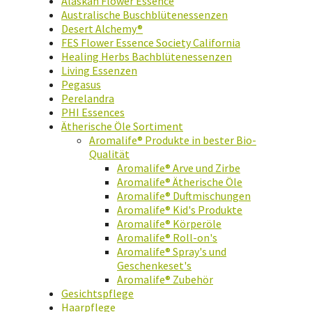
Alaskan Flower Essence
Australische Buschblütenessenzen
Desert Alchemy®
FES Flower Essence Society California
Healing Herbs Bachblütenessenzen
Living Essenzen
Pegasus
Perelandra
PHI Essences
Ätherische Öle Sortiment
Aromalife® Produkte in bester Bio-
Qualität
Aromalife® Arve und Zirbe
Aromalife® Ätherische Öle
Aromalife® Duftmischungen
Aromalife® Kid's Produkte
Aromalife® Körperöle
Aromalife® Roll-on's
Aromalife® Spray's und
Geschenkeset's
Aromalife® Zubehör
Gesichtspflege
Haarpflege