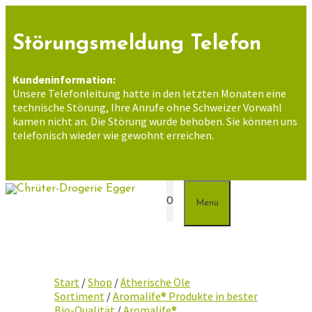
Zum
Inhalt
springen
Störungsmeldung Telefon
Kundeninformation:
Unsere Telefonleitung hatte in den letzten Monaten eine
technische Störung, Ihre Anrufe ohne Schweizer Vorwahl
kamen nicht an. Die Störung wurde behoben. Sie können uns
telefonisch wieder wie gewohnt erreichen.
0
Menü
Start
/
Shop
/
Ätherische Öle
Sortiment
/
Aromalife® Produkte in bester
Bio-Qualität
/
Aromalife®