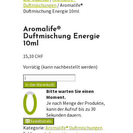
Duftmischungen
/ Aromalife®
Duftmischung Energie 10ml
Aromalife®
Duftmischung Energie
10ml
15,10
CHF
Vorrätig (kann nachbestellt werden)
Aromalife®
Duftmischung
In den Warenkorb
Energie
Bitte warten Sie einen
10ml
Moment.
Menge
Je nach Menge der Produkte,
kann der Aufruf bis zu 30
Sekunden dauern.
Bestelltabelle
Kategorie:
Aromalife® Duftmischungen