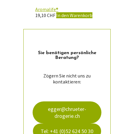
Aromalife®
19,10
CHF
In den Warenkorb
Sie ­benötigen persön­liche
Beratung?
Zögern Sie nicht uns zu
kontaktieren:
egger@chrueter-
drogerie.ch
Tel: +41 (0)52 624 50 30