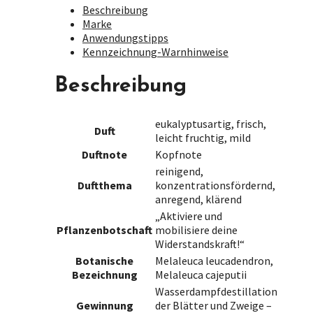
Beschreibung
Marke
Anwendungstipps
Kennzeichnung-Warnhinweise
Beschreibung
eukalyptusartig, frisch,
Duft
leicht fruchtig, mild
Duftnote
Kopfnote
reinigend,
Duftthema
konzentrationsfördernd,
anregend, klärend
„Aktiviere und
Pflanzenbotschaft
mobilisiere deine
Widerstandskraft!“
Botanische
Melaleuca leucadendron,
Bezeichnung
Melaleuca cajeputii
Wasserdampfdestillation
Gewinnung
der Blätter und Zweige –