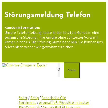
Zum
Inhalt
springen
Störungsmeldung Telefon
Kundeninformation:
Unsere Telefonleitung hatte in den letzten Monaten eine
technische Störung, Ihre Anrufe ohne Schweizer Vorwahl
kamen nicht an. Die Störung wurde behoben. Sie können uns
telefonisch wieder wie gewohnt erreichen.
0
Menü
Start
/
Shop
/
Ätherische Öle
Sortiment
/
Aromalife® Produkte in bester
Bio-Qualität
/
Aromalife® Ätherische