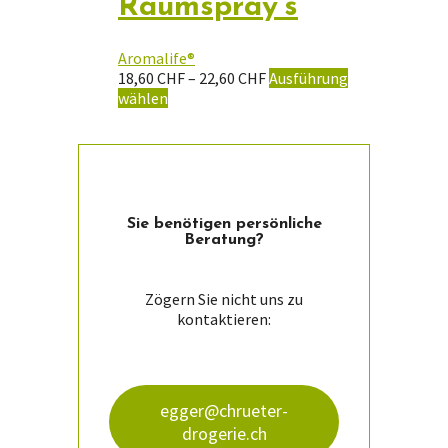
Raumspray’s
Aromalife®
Preisspanne:
18,60
CHF
–
22,60
CHF
Ausführung
Dieses
18,60 CHF
wählen
Produkt
bis
weist
22,60 CHF
mehrere
Varianten
auf.
Die
Sie ­benötigen persön­liche
Optionen
Beratung?
können
auf
der
Zögern Sie nicht uns zu
Produktseite
kontaktieren:
gewählt
werden
egger@chrueter-
drogerie.ch