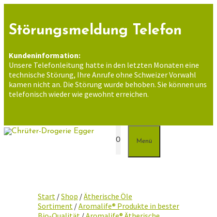
Zum
Inhalt
springen
Störungsmeldung Telefon
Kundeninformation:
Unsere Telefonleitung hatte in den letzten Monaten eine
technische Störung, Ihre Anrufe ohne Schweizer Vorwahl
kamen nicht an. Die Störung wurde behoben. Sie können uns
telefonisch wieder wie gewohnt erreichen.
0
Menü
Start
/
Shop
/
Ätherische Öle
Sortiment
/
Aromalife® Produkte in bester
Bio-Qualität
/
Aromalife® Ätherische