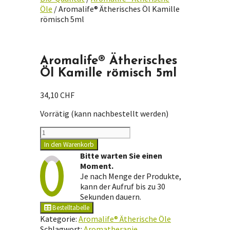
Öle
/ Aromalife® Ätherisches Öl Kamille
römisch 5ml
Aromalife® Ätherisches
Öl Kamille römisch 5ml
34,10
CHF
Vorrätig (kann nachbestellt werden)
Aromalife®
Ätherisches
In den Warenkorb
Öl
Bitte warten Sie einen
Kamille
Moment.
römisch
Je nach Menge der Produkte,
5ml
kann der Aufruf bis zu 30
Menge
Sekunden dauern.
Bestelltabelle
Kategorie:
Aromalife® Ätherische Öle
Schlagwort:
Aromatherapie