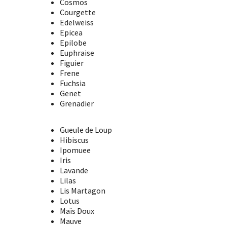
Cosmos
Courgette
Edelweiss
Epicea
Epilobe
Euphraise
Figuier
Frene
Fuchsia
Genet
Grenadier
Gueule de Loup
Hibiscus
Ipomuee
Iris
Lavande
Lilas
Lis Martagon
Lotus
Maïs Doux
Mauve