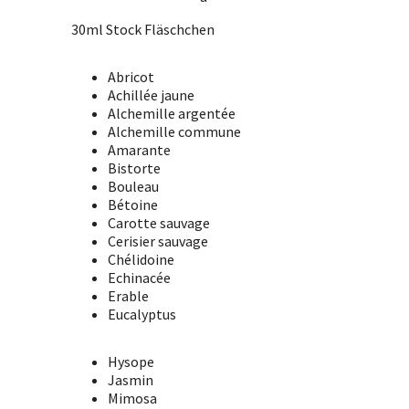
30ml Stock Fläschchen
Abricot
Achillée jaune
Alchemille argentée
Alchemille commune
Amarante
Bistorte
Bouleau
Bétoine
Carotte sauvage
Cerisier sauvage
Chélidoine
Echinacée
Erable
Eucalyptus
Hysope
Jasmin
Mimosa