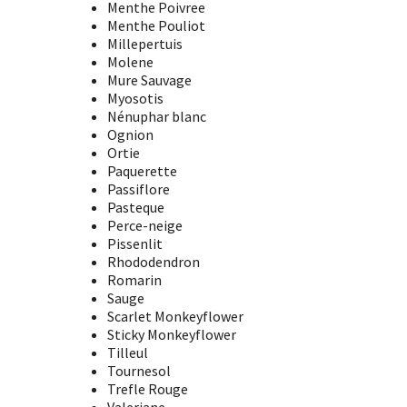
Menthe Poivree
Menthe Pouliot
Millepertuis
Molene
Mure Sauvage
Myosotis
Nénuphar blanc
Ognion
Ortie
Paquerette
Passiflore
Pasteque
Perce-neige
Pissenlit
Rhododendron
Romarin
Sauge
Scarlet Monkeyflower
Sticky Monkeyflower
Tilleul
Tournesol
Trefle Rouge
Valeriane