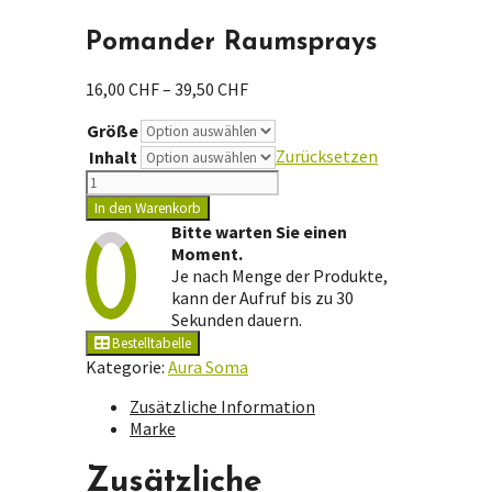
Pomander Raumsprays
Preisspanne:
16,00
CHF
–
39,50
CHF
16,00 CHF
Größe
bis
39,50 CHF
Zurücksetzen
Inhalt
Pomander
Raumsprays
In den Warenkorb
Menge
Bitte warten Sie einen
Moment.
Je nach Menge der Produkte,
kann der Aufruf bis zu 30
Sekunden dauern.
Bestelltabelle
Kategorie:
Aura Soma
Zusätzliche Information
Marke
Zusätzliche