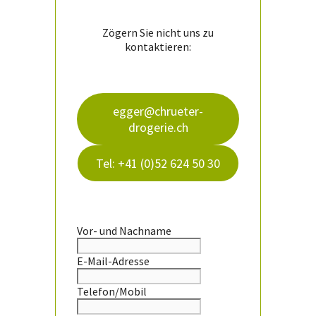
können
auf
der
Zögern Sie nicht uns zu
Produktseite
kontaktieren:
gewählt
werden
egger@chrueter-
drogerie.ch
Tel: +41 (0)52 624 50 30
Vor- und Nachname
E-Mail-Adresse
Telefon/Mobil