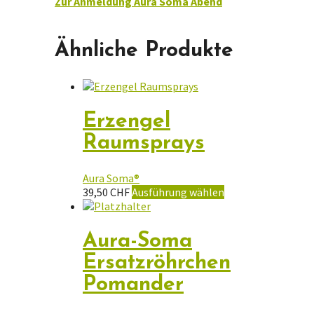
Zur Anmeldung Aura Soma Abend
Ähnliche Produkte
Erzengel
Raumsprays
Aura Soma®
Dieses
39,50
CHF
Ausführung wählen
Produkt
weist
mehrere
Aura-Soma
Varianten
Ersatzröhrchen
auf.
Die
Pomander
Optionen
können