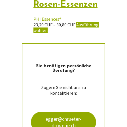
mehrere
Rosen-Essenzen
werden
Varianten
auf.
Die
PHI Essences®
Optionen
Preisspanne:
23,20
CHF
–
30,80
CHF
Ausführung
können
Dieses
23,20 CHF
wählen
auf
Produkt
bis
der
weist
30,80 CHF
Produktseite
mehrere
gewählt
Varianten
werden
auf.
Die
Sie ­benötigen persön­liche
Optionen
Beratung?
können
auf
der
Zögern Sie nicht uns zu
Produktseite
kontaktieren:
gewählt
werden
egger@chrueter-
drogerie.ch