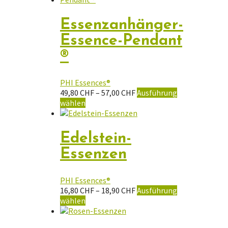
Essenzanhänger-
Essence-Pendant
®
PHI Essences®
Preisspanne:
49,80
CHF
–
57,00
CHF
Ausführung
Dieses
49,80 CHF
wählen
Produkt
bis
weist
57,00 CHF
mehrere
Edelstein-
Varianten
Essenzen
auf.
Die
Optionen
PHI Essences®
können
Preisspanne:
16,80
CHF
–
18,90
CHF
Ausführung
auf
Dieses
16,80 CHF
wählen
der
Produkt
bis
Produktseite
weist
18,90 CHF
gewählt