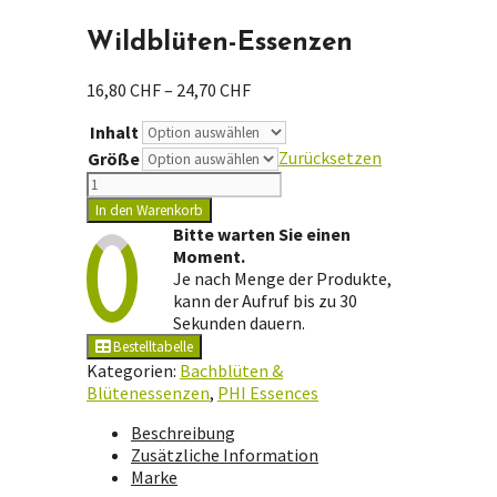
Wildblüten-Essenzen
Preisspanne:
16,80
CHF
–
24,70
CHF
16,80 CHF
Inhalt
bis
24,70 CHF
Zurücksetzen
Größe
Wildblüten-
Essenzen
In den Warenkorb
Menge
Bitte warten Sie einen
Moment.
Je nach Menge der Produkte,
kann der Aufruf bis zu 30
Sekunden dauern.
Bestelltabelle
Kategorien:
Bachblüten &
Blütenessenzen
,
PHI Essences
Beschreibung
Zusätzliche Information
Marke