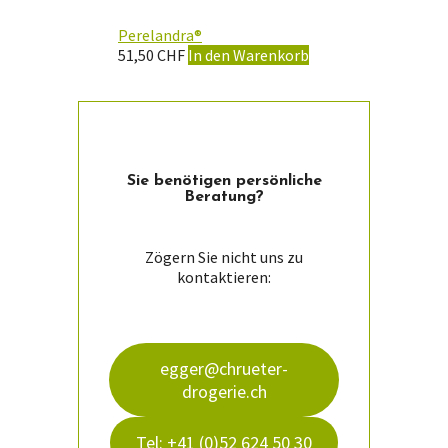
Perelandra®
51,50
CHF
In den Warenkorb
Sie ­benötigen persön­liche
Beratung?
Zögern Sie nicht uns zu
kontaktieren:
egger@chrueter-
drogerie.ch
Tel: +41 (0)52 624 50 30