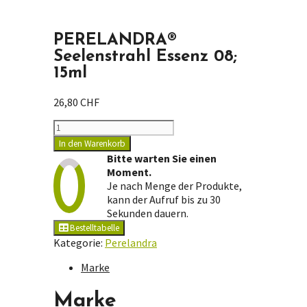
PERELANDRA®
Seelenstrahl Essenz 08;
15ml
26,80
CHF
PERELANDRA®
Seelenstrahl
In den Warenkorb
Essenz
Bitte warten Sie einen
08;
Moment.
15ml
Je nach Menge der Produkte,
Menge
kann der Aufruf bis zu 30
Sekunden dauern.
Bestelltabelle
Kategorie:
Perelandra
Marke
Marke