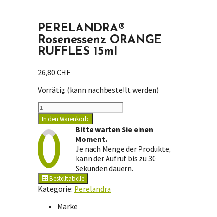
PERELANDRA®
Rosenessenz ORANGE
RUFFLES 15ml
26,80
CHF
Vorrätig (kann nachbestellt werden)
PERELANDRA®
Rosenessenz
In den Warenkorb
ORANGE
Bitte warten Sie einen
RUFFLES
Moment.
15ml
Je nach Menge der Produkte,
Menge
kann der Aufruf bis zu 30
Sekunden dauern.
Bestelltabelle
Kategorie:
Perelandra
Marke