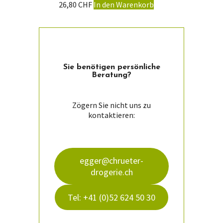
26,80
CHF
In den Warenkorb
Sie ­benötigen persön­liche
Beratung?
Zögern Sie nicht uns zu
kontaktieren:
egger@chrueter-
drogerie.ch
Tel: +41 (0)52 624 50 30