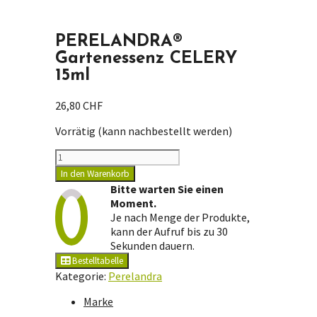
PERELANDRA®
Gartenessenz CELERY
15ml
26,80
CHF
Vorrätig (kann nachbestellt werden)
PERELANDRA®
Gartenessenz
In den Warenkorb
CELERY
Bitte warten Sie einen
15ml
Moment.
Menge
Je nach Menge der Produkte,
kann der Aufruf bis zu 30
Sekunden dauern.
Bestelltabelle
Kategorie:
Perelandra
Marke