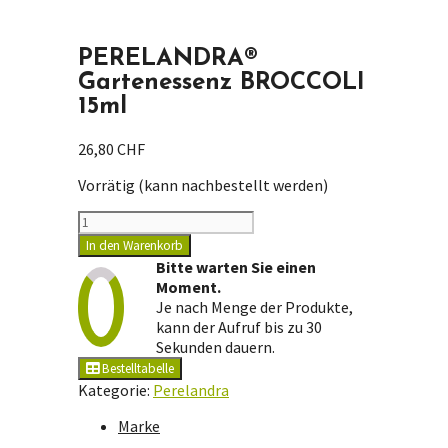
PERELANDRA®
Gartenessenz BROCCOLI
15ml
26,80
CHF
Vorrätig (kann nachbestellt werden)
PERELANDRA®
Gartenessenz
In den Warenkorb
BROCCOLI
Bitte warten Sie einen
15ml
Moment.
Menge
Je nach Menge der Produkte,
kann der Aufruf bis zu 30
Sekunden dauern.
Bestelltabelle
Kategorie:
Perelandra
Marke