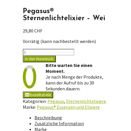
Pegasus®
Sternenlichtelixier – Wei
29,80
CHF
Vorrätig (kann nachbestellt werden)
Pegasus®
Sternenlichtelixier
In den Warenkorb
-
Bitte warten Sie einen
Wei
Moment.
Menge
Je nach Menge der Produkte,
kann der Aufruf bis zu 30
Sekunden dauern.
Bestelltabelle
Kategorien:
Pegasus
,
Sternenlichtelixiere
Marke:
Pegasus® Essenzen und Elixiere
Beschreibung
Zusätzliche Information
Marke