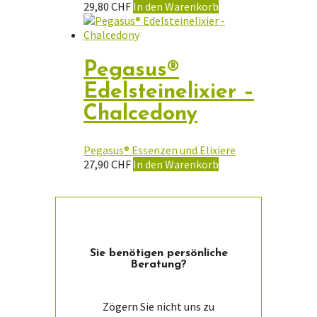
29,80
CHF
In den Warenkorb
Pegasus®
Edelsteinelixier –
Chalcedony
Pegasus® Essenzen und Elixiere
27,90
CHF
In den Warenkorb
Sie ­benötigen persön­liche
Beratung?
Zögern Sie nicht uns zu