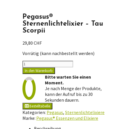
Pegasus®
Sternenlichtelixier – Tau
Scorpii
29,80
CHF
Vorrätig (kann nachbestellt werden)
Pegasus®
Sternenlichtelixier
In den Warenkorb
-
Bitte warten Sie einen
Tau
Moment.
Scorpii
Je nach Menge der Produkte,
Menge
kann der Aufruf bis zu 30
Sekunden dauern.
Bestelltabelle
Kategorien:
Pegasus
,
Sternenlichtelixiere
Marke:
Pegasus® Essenzen und Elixiere
Beschreibung