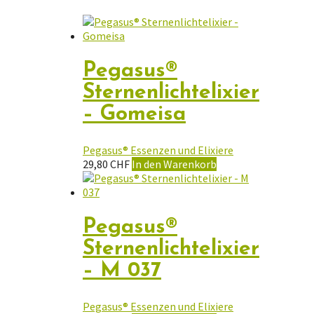
Pegasus®
Sternenlichtelixier
– Gomeisa
Pegasus® Essenzen und Elixiere
29,80
CHF
In den Warenkorb
Pegasus®
Sternenlichtelixier
– M 037
Pegasus® Essenzen und Elixiere