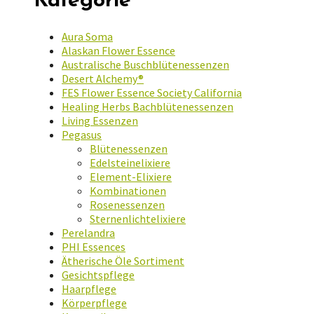
Kategorie
Aura Soma
Alaskan Flower Essence
Australische Buschblütenessenzen
Desert Alchemy®
FES Flower Essence Society California
Healing Herbs Bachblütenessenzen
Living Essenzen
Pegasus
Blütenessenzen
Edelsteinelixiere
Element-Elixiere
Kombinationen
Rosenessenzen
Sternenlichtelixiere
Perelandra
PHI Essences
Ätherische Öle Sortiment
Gesichtspflege
Haarpflege
Körperpflege