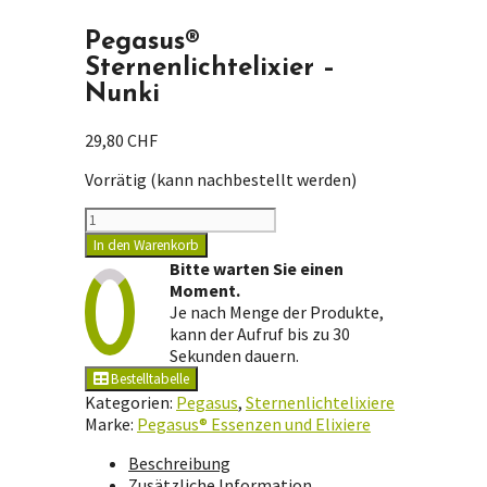
Pegasus®
Sternenlichtelixier –
Nunki
29,80
CHF
Vorrätig (kann nachbestellt werden)
Pegasus®
Sternenlichtelixier
In den Warenkorb
-
Bitte warten Sie einen
Nunki
Moment.
Menge
Je nach Menge der Produkte,
kann der Aufruf bis zu 30
Sekunden dauern.
Bestelltabelle
Kategorien:
Pegasus
,
Sternenlichtelixiere
Marke:
Pegasus® Essenzen und Elixiere
Beschreibung
Zusätzliche Information