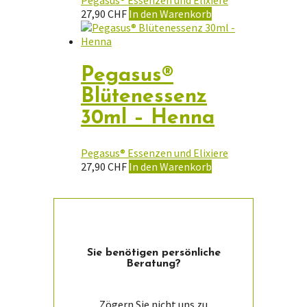
Pegasus® Essenzen und Elixiere
27,90
CHF
In den Warenkorb
Pegasus®
Blütenessenz
30ml – Henna
Pegasus® Essenzen und Elixiere
27,90
CHF
In den Warenkorb
Sie ­benötigen persön­liche
Beratung?
Zögern Sie nicht uns zu