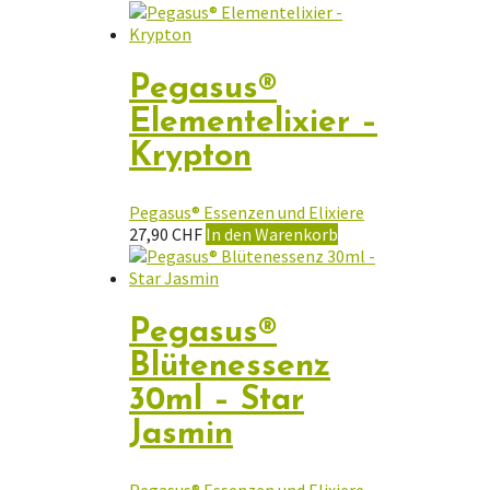
Pegasus®
Elementelixier –
Krypton
Pegasus® Essenzen und Elixiere
27,90
CHF
In den Warenkorb
Pegasus®
Blütenessenz
30ml – Star
Jasmin