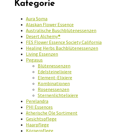
Kategorie
Aura Soma
Alaskan Flower Essence
Australische Buschblütenessenzen
Desert Alchemy®
FES Flower Essence Society California
Healing Herbs Bachblütenessenzen
Living Essenzen
Pegasus
Blütenessenzen
Edelsteinelixiere
Element-Elixiere
Kombinationen
Rosenessenzen
Sternenlichtelixiere
Perelandra
PHI Essences
Ätherische Öle Sortiment
Gesichtspflege
Haarpflege
Körperpflege