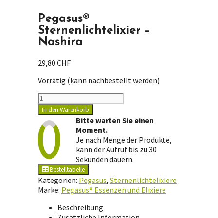
Pegasus®
Sternenlichtelixier –
Nashira
29,80
CHF
Vorrätig (kann nachbestellt werden)
Pegasus®
Sternenlichtelixier
In den Warenkorb
-
Bitte warten Sie einen
Nashira
Moment.
Menge
Je nach Menge der Produkte,
kann der Aufruf bis zu 30
Sekunden dauern.
Bestelltabelle
Kategorien:
Pegasus
,
Sternenlichtelixiere
Marke:
Pegasus® Essenzen und Elixiere
Beschreibung
Zusätzliche Information