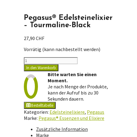
Pegasus® Edelsteinelixier
– Tourmaline-Black
27,90
CHF
Vorrätig (kann nachbestellt werden)
Pegasus®
Edelsteinelixier
In den Warenkorb
-
Bitte warten Sie einen
Tourmaline-
Moment.
Black
Je nach Menge der Produkte,
Menge
kann der Aufruf bis zu 30
Sekunden dauern.
Bestelltabelle
Kategorien:
Edelsteinelixiere
,
Pegasus
Marke:
Pegasus® Essenzen und Elixiere
Zusätzliche Information
Marke