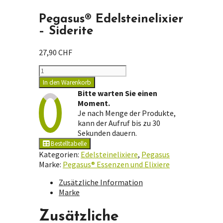
Pegasus® Edelsteinelixier
– Siderite
27,90
CHF
Pegasus®
Edelsteinelixier
In den Warenkorb
-
Bitte warten Sie einen
Siderite
Moment.
Menge
Je nach Menge der Produkte,
kann der Aufruf bis zu 30
Sekunden dauern.
Bestelltabelle
Kategorien:
Edelsteinelixiere
,
Pegasus
Marke:
Pegasus® Essenzen und Elixiere
Zusätzliche Information
Marke
Zusätzliche