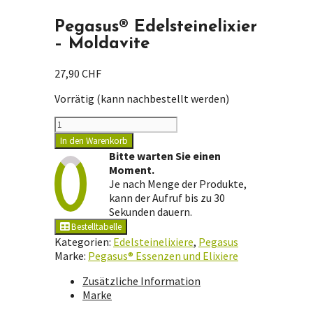
Pegasus® Edelsteinelixier
– Moldavite
27,90
CHF
Vorrätig (kann nachbestellt werden)
Pegasus®
Edelsteinelixier
In den Warenkorb
-
Bitte warten Sie einen
Moldavite
Moment.
Menge
Je nach Menge der Produkte,
kann der Aufruf bis zu 30
Sekunden dauern.
Bestelltabelle
Kategorien:
Edelsteinelixiere
,
Pegasus
Marke:
Pegasus® Essenzen und Elixiere
Zusätzliche Information
Marke