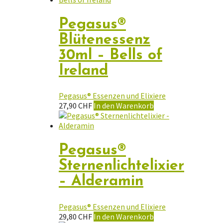
Pegasus®
Blütenessenz
30ml – Bells of
Ireland
Pegasus® Essenzen und Elixiere
27,90
CHF
In den Warenkorb
Pegasus®
Sternenlichtelixier
– Alderamin
Pegasus® Essenzen und Elixiere
29,80
CHF
In den Warenkorb