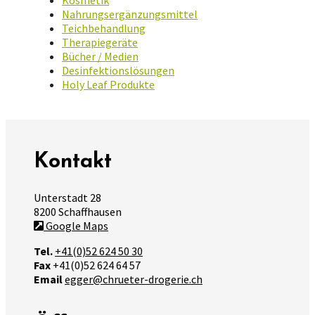
Kosmetik
Nahrungsergänzungsmittel
Teichbehandlung
Therapiegeräte
Bücher / Medien
Desinfektionslösungen
Holy Leaf Produkte
Kontakt
Unterstadt 28
8200 Schaffhausen
Google Maps
Tel.
+41(0)52 624 50 30
Fax
+41(0)52 624 64 57
Email
egger@chrueter-drogerie.ch