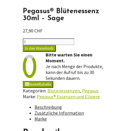
Pegasus® Blütenessenz
30ml – Sage
27,90
CHF
Pegasus®
Blütenessenz
In den Warenkorb
30ml
Bitte warten Sie einen
-
Moment.
Sage
Je nach Menge der Produkte,
Menge
kann der Aufruf bis zu 30
Sekunden dauern.
Bestelltabelle
Kategorien:
Blütenessenzen
,
Pegasus
Marke:
Pegasus® Essenzen und Elixiere
Beschreibung
Zusätzliche Information
Marke