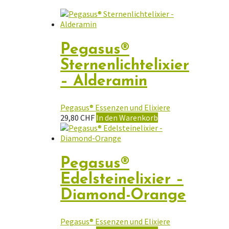
Pegasus®
Sternenlichtelixier
– Alderamin
Pegasus® Essenzen und Elixiere
29,80
CHF
In den Warenkorb
Pegasus®
Edelsteinelixier –
Diamond-Orange
Pegasus® Essenzen und Elixiere