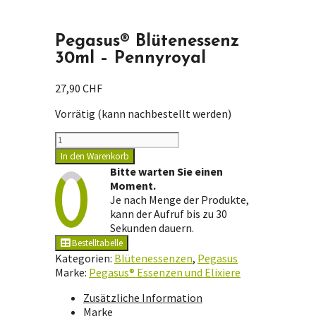
Pegasus® Blütenessenz
30ml – Pennyroyal
27,90
CHF
Vorrätig (kann nachbestellt werden)
Pegasus®
Blütenessenz
In den Warenkorb
30ml
Bitte warten Sie einen
-
Moment.
Pennyroyal
Je nach Menge der Produkte,
Menge
kann der Aufruf bis zu 30
Sekunden dauern.
Bestelltabelle
Kategorien:
Blütenessenzen
,
Pegasus
Marke:
Pegasus® Essenzen und Elixiere
Zusätzliche Information
Marke