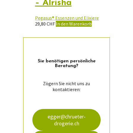
– Alrisha
Pegasus® Essenzen und Elixiere
29,80
CHF
In den Warenkorb
Sie ­benötigen persön­liche
Beratung?
Zögern Sie nicht uns zu
kontaktieren:
egger@chrueter-
drogerie.ch