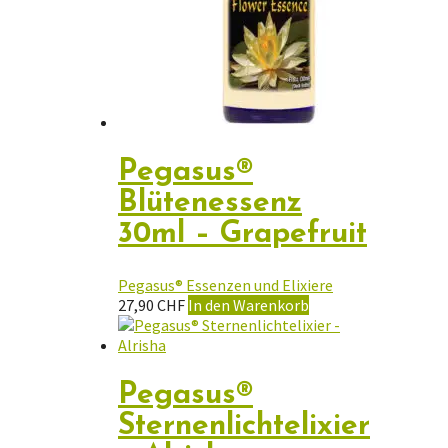
Pegasus®
Blütenessenz
30ml – Grapefruit
Pegasus® Essenzen und Elixiere
27,90
CHF
In den Warenkorb
Pegasus®
Sternenlichtelixier