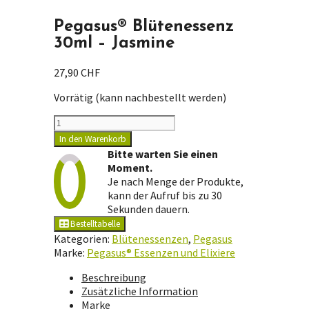
Pegasus® Blütenessenz
30ml – Jasmine
27,90
CHF
Vorrätig (kann nachbestellt werden)
Pegasus®
Blütenessenz
In den Warenkorb
30ml
Bitte warten Sie einen
-
Moment.
Jasmine
Je nach Menge der Produkte,
Menge
kann der Aufruf bis zu 30
Sekunden dauern.
Bestelltabelle
Kategorien:
Blütenessenzen
,
Pegasus
Marke:
Pegasus® Essenzen und Elixiere
Beschreibung
Zusätzliche Information
Marke