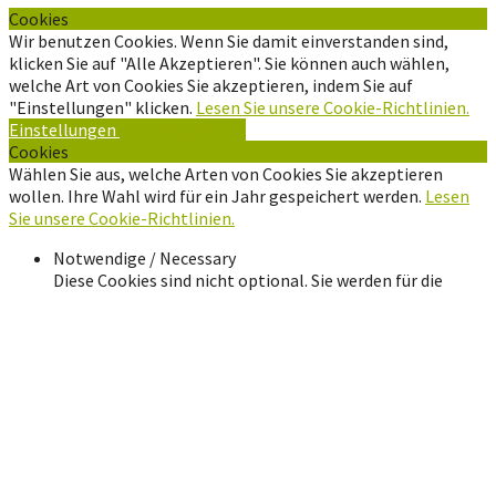
Cookies
Wir benutzen Cookies. Wenn Sie damit einverstanden sind,
klicken Sie auf "Alle Akzeptieren". Sie können auch wählen,
welche Art von Cookies Sie akzeptieren, indem Sie auf
"Einstellungen" klicken.
Lesen Sie unsere Cookie-Richtlinien.
Einstellungen
Alle Akzeptieren
Cookies
Wählen Sie aus, welche Arten von Cookies Sie akzeptieren
wollen. Ihre Wahl wird für ein Jahr gespeichert werden.
Lesen
Sie unsere Cookie-Richtlinien.
Notwendige / Necessary
Diese Cookies sind nicht optional. Sie werden für die
Funktion der Website benötigt. These cookies are not
optional. They are needed for the website to function.
Erlebnis / Experience
Damit unsere Website während Ihres Besuches so gut wie
möglich funktioniert. Wenn Sie diese Cookies ablehnen,
werden manche Funktionalitäten auf der Website
verschwinden. In order for our website to perform as well
as possible during your visit. If you refuse these cookies,
some functionality will disappear from the website.