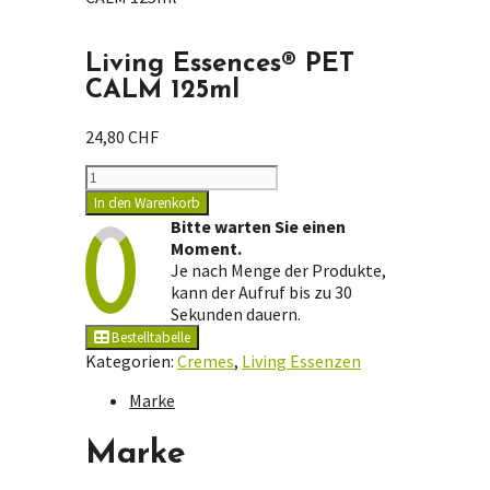
Living Essences® PET
CALM 125ml
24,80
CHF
Living
Essences®
In den Warenkorb
PET
Bitte warten Sie einen
CALM
Moment.
125ml
Je nach Menge der Produkte,
Menge
kann der Aufruf bis zu 30
Sekunden dauern.
Bestelltabelle
Kategorien:
Cremes
,
Living Essenzen
Marke
Marke