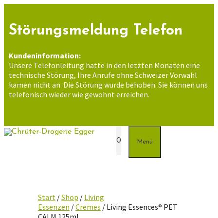
Zum
Inhalt
springen
Störungsmeldung Telefon
Kundeninformation:
Unsere Telefonleitung hatte in den letzten Monaten eine
technische Störung, Ihre Anrufe ohne Schweizer Vorwahl
kamen nicht an. Die Störung wurde behoben. Sie können uns
telefonisch wieder wie gewohnt erreichen.
0
Menü
Start
/
Shop
/
Living
Essenzen
/
Cremes
/ Living Essences® PET
CALM 125ml