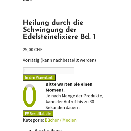
Heilung durch die
Schwingung der
Edelsteinelixiere Bd. 1
25,00
CHF
Vorrätig (kann nachbestellt werden)
Heilung
durch
In den Warenkorb
die
Bitte warten Sie einen
Schwingung
Moment.
der
Je nach Menge der Produkte,
Edelsteinelixiere
kann der Aufruf bis zu 30
Bd.
Sekunden dauern.
1
Bestelltabelle
Menge
Kategorie:
Bücher / Medien
Beschreibung