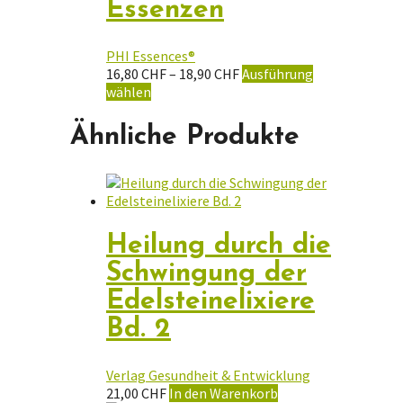
Essenzen
PHI Essences®
Preisspanne:
16,80
CHF
–
18,90
CHF
Ausführung
Dieses
16,80 CHF
wählen
Produkt
bis
weist
18,90 CHF
Ähnliche Produkte
mehrere
Varianten
auf.
Die
Optionen
können
Heilung durch die
auf
Schwingung der
der
Produktseite
Edelsteinelixiere
gewählt
Bd. 2
werden
Verlag Gesundheit & Entwicklung
21,00
CHF
In den Warenkorb