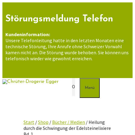
Zum
Inhalt
springen
Störungsmeldung Telefon
Kundeninformation:
Unsere Telefonleitung hatte in den letzten Monaten eine
technische Störung, Ihre Anrufe ohne Schweizer Vorwahl
kamen nicht an. Die Störung wurde behoben. Sie können uns
telefonisch wieder wie gewohnt erreichen.
0
Menü
Start
/
Shop
/
Bücher / Medien
/ Heilung
durch die Schwingung der Edelsteinelixiere
Bd. 1