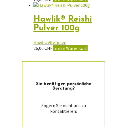
gewählt
werden
Hawlik® Reishi
Pulver 100g
Hawlik Vitalpilze
26,00
CHF
In den Warenkorb
Sie ­benötigen persön­liche
Beratung?
Zögern Sie nicht uns zu
kontaktieren: