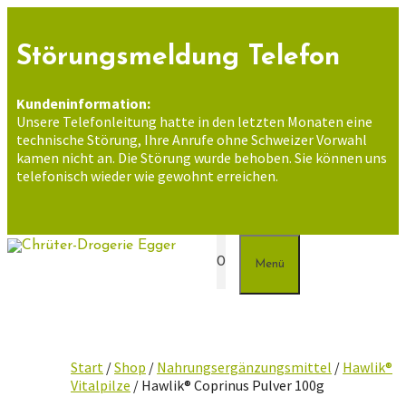
Zum
Inhalt
springen
Störungsmeldung Telefon
Kundeninformation:
Unsere Telefonleitung hatte in den letzten Monaten eine
technische Störung, Ihre Anrufe ohne Schweizer Vorwahl
kamen nicht an. Die Störung wurde behoben. Sie können uns
telefonisch wieder wie gewohnt erreichen.
0
Menü
Start
/
Shop
/
Nahrungsergänzungsmittel
/
Hawlik®
Vitalpilze
/ Hawlik® Coprinus Pulver 100g