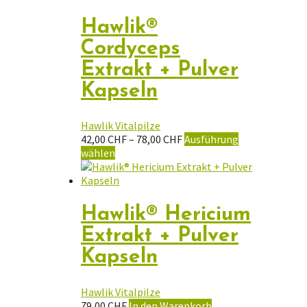
Hawlik®
Cordyceps
Extrakt + Pulver
Kapseln
Hawlik Vitalpilze
Preisspanne:
42,00
CHF
–
78,00
CHF
Ausführung
Dieses
42,00 CHF
wählen
Produkt
bis
weist
78,00 CHF
mehrere
Varianten
Hawlik® Hericium
auf.
Extrakt + Pulver
Die
Optionen
Kapseln
können
auf
der
Hawlik Vitalpilze
Produktseite
79,00
CHF
In den Warenkorb