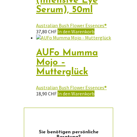
(Intensive Eye
Serum), 50ml
Australian Bush Flower Essences®
37,80
CHF
In den Warenkorb
AUFo Mumma
Mojo –
Mutterglück
Australian Bush Flower Essences®
18,90
CHF
In den Warenkorb
Sie ­benötigen persön­liche