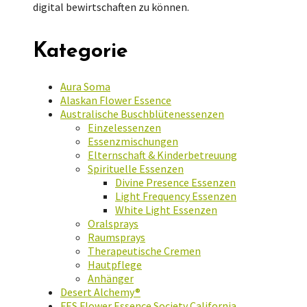
digital bewirtschaften zu können.
Kategorie
Aura Soma
Alaskan Flower Essence
Australische Buschblütenessenzen
Einzelessenzen
Essenzmischungen
Elternschaft & Kinderbetreuung
Spirituelle Essenzen
Divine Presence Essenzen
Light Frequency Essenzen
White Light Essenzen
Oralsprays
Raumsprays
Therapeutische Cremen
Hautpflege
Anhänger
Desert Alchemy®
FES Flower Essence Society California