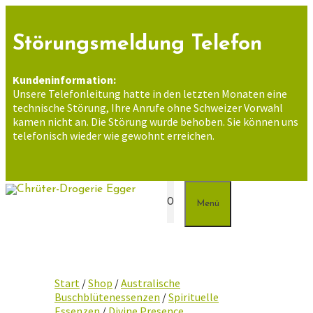
Zum
Inhalt
springen
Störungsmeldung Telefon
Kundeninformation:
Unsere Telefonleitung hatte in den letzten Monaten eine
technische Störung, Ihre Anrufe ohne Schweizer Vorwahl
kamen nicht an. Die Störung wurde behoben. Sie können uns
telefonisch wieder wie gewohnt erreichen.
0
Menü
Start
/
Shop
/
Australische
Buschblütenessenzen
/
Spirituelle
Essenzen
/
Divine Presence