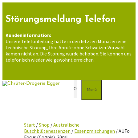
Zum
Inhalt
springen
Störungsmeldung Telefon
Kundeninformation:
Unsere Telefonleitung hatte in den letzten Monaten eine
technische Störung, Ihre Anrufe ohne Schweizer Vorwahl
kamen nicht an. Die Störung wurde behoben. Sie können uns
telefonisch wieder wie gewohnt erreichen.
0
Menü
Start
/
Shop
/
Australische
Buschblütenessenzen
/
Essenzmischungen
/ AUFo
Focus (Cognis), 30ml