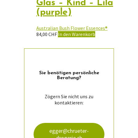
Glas – Kind – Lila
(purple)
Australian Bush Flower Essences®
84,00
CHF
In den Warenkorb
Sie ­benötigen persön­liche
Beratung?
Zögern Sie nicht uns zu
kontaktieren:
egger@chrueter-
drogerie.ch