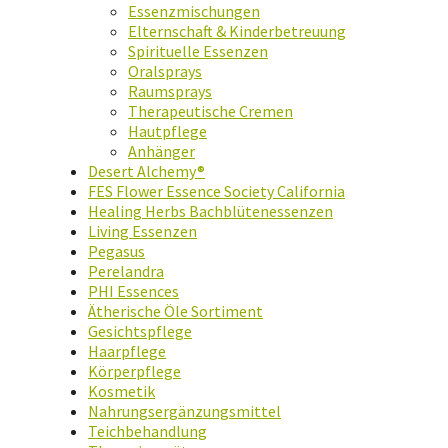
Essenzmischungen
Elternschaft & Kinderbetreuung
Spirituelle Essenzen
Oralsprays
Raumsprays
Therapeutische Cremen
Hautpflege
Anhänger
Desert Alchemy®
FES Flower Essence Society California
Healing Herbs Bachblütenessenzen
Living Essenzen
Pegasus
Perelandra
PHI Essences
Ätherische Öle Sortiment
Gesichtspflege
Haarpflege
Körperpflege
Kosmetik
Nahrungsergänzungsmittel
Teichbehandlung