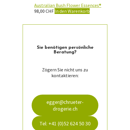
Australian Bush Flower Essences®
98,00
CHF
In den Warenkorb
Sie ­benötigen persön­liche
Beratung?
Zögern Sie nicht uns zu
kontaktieren:
egger@chrueter-
drogerie.ch
Tel: +41 (0)52 624 50 30