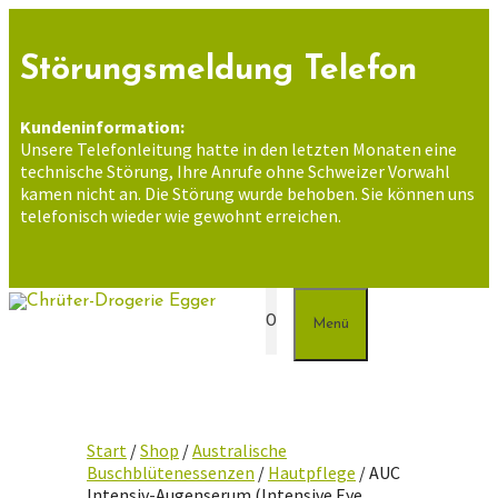
Zum
Inhalt
springen
Störungsmeldung Telefon
Kundeninformation:
Unsere Telefonleitung hatte in den letzten Monaten eine
technische Störung, Ihre Anrufe ohne Schweizer Vorwahl
kamen nicht an. Die Störung wurde behoben. Sie können uns
telefonisch wieder wie gewohnt erreichen.
0
Menü
Start
/
Shop
/
Australische
Buschblütenessenzen
/
Hautpflege
/ AUC
Intensiv-Augenserum (Intensive Eye