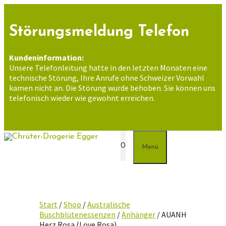
Zum
Inhalt
springen
Störungsmeldung Telefon
Kundeninformation:
Unsere Telefonleitung hatte in den letzten Monaten eine
technische Störung, Ihre Anrufe ohne Schweizer Vorwahl
kamen nicht an. Die Störung wurde behoben. Sie können uns
telefonisch wieder wie gewohnt erreichen.
0
Menü
Start
/
Shop
/
Australische
Buschblütenessenzen
/
Anhänger
/ AUANH
Herz Rosa (Love Rosa)