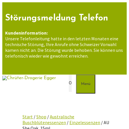
Zum
Inhalt
springen
Störungsmeldung Telefon
Kundeninformation:
Unsere Telefonleitung hatte in den letzten Monaten eine
technische Störung, Ihre Anrufe ohne Schweizer Vorwahl
kamen nicht an. Die Störung wurde behoben. Sie können uns
telefonisch wieder wie gewohnt erreichen.
0
Menü
Start
/
Shop
/
Australische
Buschblütenessenzen
/
Einzelessenzen
/ AU
She Oak, 15ml