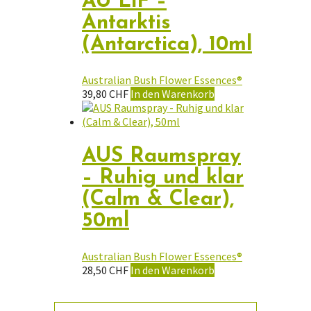
AU LiF –
Antarktis
(Antarctica), 10ml
Australian Bush Flower Essences®
39,80
CHF
In den Warenkorb
AUS Raumspray
– Ruhig und klar
(Calm & Clear),
50ml
Australian Bush Flower Essences®
28,50
CHF
In den Warenkorb