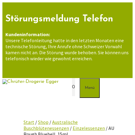
Zum
Inhalt
springen
Störungsmeldung Telefon
Kundeninformation:
Unsere Telefonleitung hatte in den letzten Monaten eine
technische Störung, Ihre Anrufe ohne Schweizer Vorwahl
kamen nicht an. Die Störung wurde behoben. Sie können uns
telefonisch wieder wie gewohnt erreichen.
0
Menü
Start
/
Shop
/
Australische
Buschblütenessenzen
/
Einzelessenzen
/ AU
Rough Bluebell, 15ml