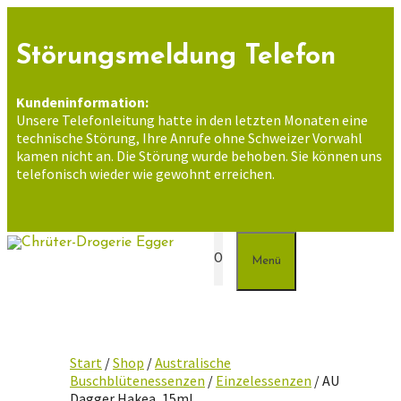
Zum
Inhalt
springen
Störungsmeldung Telefon
Kundeninformation:
Unsere Telefonleitung hatte in den letzten Monaten eine
technische Störung, Ihre Anrufe ohne Schweizer Vorwahl
kamen nicht an. Die Störung wurde behoben. Sie können uns
telefonisch wieder wie gewohnt erreichen.
0
Menü
Start
/
Shop
/
Australische
Buschblütenessenzen
/
Einzelessenzen
/ AU
Dagger Hakea, 15ml