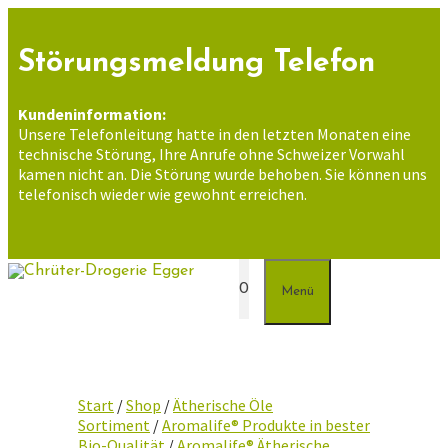
Zum
Inhalt
springen
Störungsmeldung Telefon
Kundeninformation:
Unsere Telefonleitung hatte in den letzten Monaten eine
technische Störung, Ihre Anrufe ohne Schweizer Vorwahl
kamen nicht an. Die Störung wurde behoben. Sie können uns
telefonisch wieder wie gewohnt erreichen.
0
Menü
Start
/
Shop
/
Ätherische Öle
Sortiment
/
Aromalife® Produkte in bester
Bio-Qualität
/
Aromalife® Ätherische