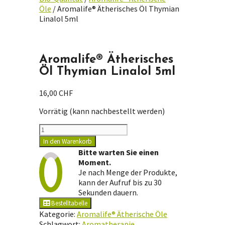
Öle
/ Aromalife® Ätherisches Öl Thymian
Linalol 5ml
Aromalife® Ätherisches
Öl Thymian Linalol 5ml
16,00
CHF
Vorrätig (kann nachbestellt werden)
Aromalife®
Ätherisches
In den Warenkorb
Öl
Bitte warten Sie einen
Thymian
Moment.
Linalol
Je nach Menge der Produkte,
5ml
kann der Aufruf bis zu 30
Menge
Sekunden dauern.
Bestelltabelle
Kategorie:
Aromalife® Ätherische Öle
Schlagwort:
Aromatherapie