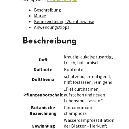
Beschreibung
Marke
Kennzeichnung-Warnhinweise
Anwendungstipps
Beschreibung
krautig, eukalyptusartig,
Duft
frisch, balsamisch
Duftnote
Kopfnote
schützend, ermutigend,
Duftthema
hilft loslassen, reinigend
„Tief durchatmen,
Pflanzenbotschaft
aufstehen und neuen
Lebensmut fassen.“
Botanische
Cinnamomum
Bezeichnung
champhora
Wasserdampfdestillation
Gewinnung
der Blätter – Herkunft