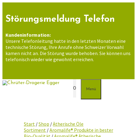
Zum
Inhalt
springen
Störungsmeldung Telefon
Kundeninformation:
Unsere Telefonleitung hatte in den letzten Monaten eine
technische Störung, Ihre Anrufe ohne Schweizer Vorwahl
kamen nicht an. Die Störung wurde behoben. Sie können uns
telefonisch wieder wie gewohnt erreichen.
0
Menü
Start
/
Shop
/
Ätherische Öle
Sortiment
/
Aromalife® Produkte in bester
Bio-Qualität
/
Aromalife® Ätherische