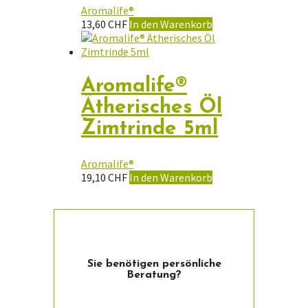
Aromalife®
13,60
CHF
In den Warenkorb
Aromalife®
Ätherisches Öl
Zimtrinde 5ml
Aromalife®
19,10
CHF
In den Warenkorb
Sie ­benötigen persön­liche
Beratung?