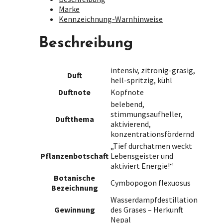
Marke
Kennzeichnung-Warnhinweise
Beschreibung
intensiv, zitronig-grasig,
Duft
hell-spritzig, kühl
Duftnote
Kopfnote
belebend,
stimmungsaufheller,
Duftthema
aktivierend,
konzentrationsfördernd
„Tief durchatmen weckt
Pflanzenbotschaft
Lebensgeister und
aktiviert Energie!“
Botanische
Cymbopogon flexuosus
Bezeichnung
Wasserdampfdestillation
Gewinnung
des Grases – Herkunft
Nepal