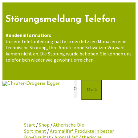
Zum
Inhalt
springen
Störungsmeldung Telefon
Kundeninformation:
Unsere Telefonleitung hatte in den letzten Monaten eine
technische Störung, Ihre Anrufe ohne Schweizer Vorwahl
kamen nicht an. Die Störung wurde behoben. Sie können uns
telefonisch wieder wie gewohnt erreichen.
0
Menü
Start
/
Shop
/
Ätherische Öle
Sortiment
/
Aromalife® Produkte in bester
Bio-Qualität
/
Aromalife® Ätherische