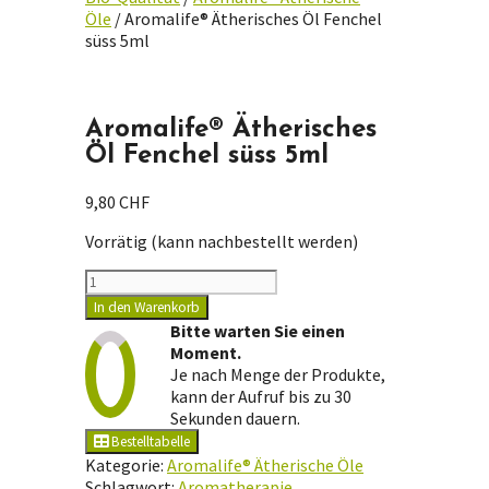
Öle
/ Aromalife® Ätherisches Öl Fenchel
süss 5ml
Aromalife® Ätherisches
Öl Fenchel süss 5ml
9,80
CHF
Vorrätig (kann nachbestellt werden)
Aromalife®
Ätherisches
In den Warenkorb
Öl
Bitte warten Sie einen
Fenchel
Moment.
süss
Je nach Menge der Produkte,
5ml
kann der Aufruf bis zu 30
Menge
Sekunden dauern.
Bestelltabelle
Kategorie:
Aromalife® Ätherische Öle
Schlagwort:
Aromatherapie