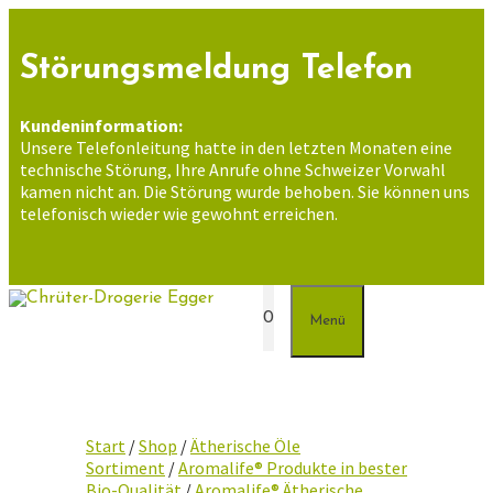
Zum
Inhalt
springen
Störungsmeldung Telefon
Kundeninformation:
Unsere Telefonleitung hatte in den letzten Monaten eine
technische Störung, Ihre Anrufe ohne Schweizer Vorwahl
kamen nicht an. Die Störung wurde behoben. Sie können uns
telefonisch wieder wie gewohnt erreichen.
0
Menü
Start
/
Shop
/
Ätherische Öle
Sortiment
/
Aromalife® Produkte in bester
Bio-Qualität
/
Aromalife® Ätherische