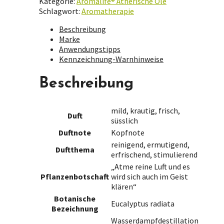
Kategorie:
Aromalife® Ätherische Öle
Schlagwort:
Aromatherapie
Beschreibung
Marke
Anwendungstipps
Kennzeichnung-Warnhinweise
Beschreibung
mild, krautig, frisch,
Duft
süsslich
Duftnote
Kopfnote
reinigend, ermutigend,
Duftthema
erfrischend, stimulierend
„Atme reine Luft und es
Pflanzenbotschaft
wird sich auch im Geist
klären“
Botanische
Eucalyptus radiata
Bezeichnung
Wasserdampfdestillation