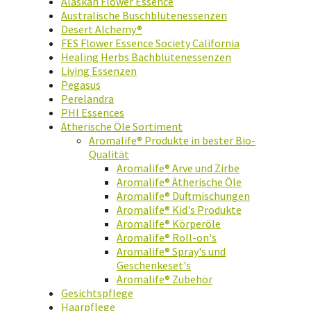
Alaskan Flower Essence
Australische Buschblütenessenzen
Desert Alchemy®
FES Flower Essence Society California
Healing Herbs Bachblütenessenzen
Living Essenzen
Pegasus
Perelandra
PHI Essences
Ätherische Öle Sortiment
Aromalife® Produkte in bester Bio-
Qualität
Aromalife® Arve und Zirbe
Aromalife® Ätherische Öle
Aromalife® Duftmischungen
Aromalife® Kid's Produkte
Aromalife® Körperöle
Aromalife® Roll-on's
Aromalife® Spray's und
Geschenkeset's
Aromalife® Zubehör
Gesichtspflege
Haarpflege