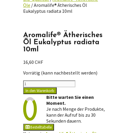
Öle
/ Aromalife® Ätherisches Öl
Eukalyptus radiata 10ml
Aromalife® Ätherisches
Öl Eukalyptus radiata
10ml
16,60
CHF
Vorrätig (kann nachbestellt werden)
Aromalife®
Ätherisches
In den Warenkorb
Öl
Bitte warten Sie einen
Eukalyptus
Moment.
radiata
Je nach Menge der Produkte,
10ml
kann der Aufruf bis zu 30
Menge
Sekunden dauern.
Bestelltabelle