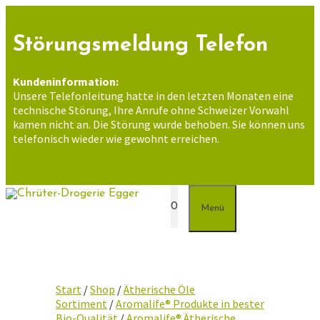
Zum
Inhalt
springen
Störungsmeldung Telefon
Kundeninformation:
Unsere Telefonleitung hatte in den letzten Monaten eine
technische Störung, Ihre Anrufe ohne Schweizer Vorwahl
kamen nicht an. Die Störung wurde behoben. Sie können uns
telefonisch wieder wie gewohnt erreichen.
0
Menü
Start
/
Shop
/
Ätherische Öle
Sortiment
/
Aromalife® Produkte in bester
Bio-Qualität
/
Aromalife® Ätherische