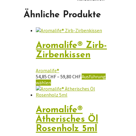
Ähnliche Produkte
Aromalife® Zirb-
Zirbenkissen
Aromalife®
Preisspanne:
54,85
CHF
–
59,80
CHF
Ausführung
Dieses
54,85 CHF
wählen
Produkt
bis
weist
59,80 CHF
mehrere
Varianten
Aromalife®
auf.
Ätherisches Öl
Die
Optionen
Rosenholz 5ml
können