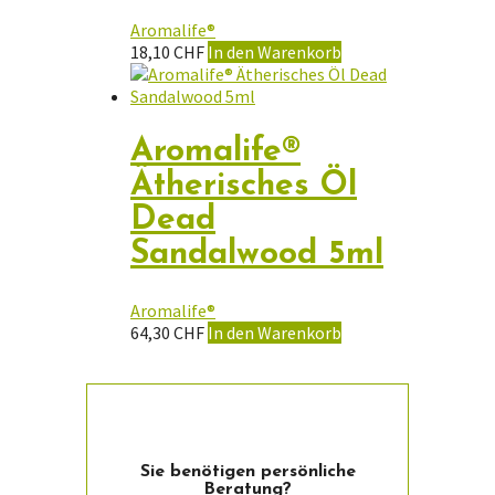
auf
der
Aromalife®
Produktseite
18,10
CHF
In den Warenkorb
gewählt
werden
Aromalife®
Ätherisches Öl
Dead
Sandalwood 5ml
Aromalife®
64,30
CHF
In den Warenkorb
Sie ­benötigen persön­liche
Beratung?