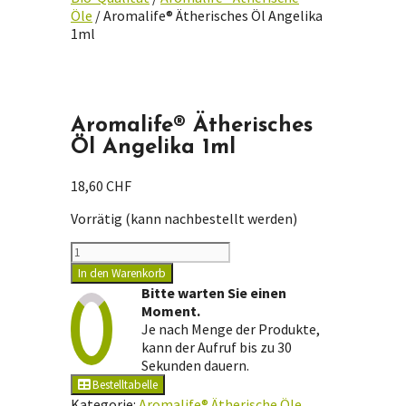
Öle
/ Aromalife® Ätherisches Öl Angelika
1ml
Aromalife® Ätherisches
Öl Angelika 1ml
18,60
CHF
Vorrätig (kann nachbestellt werden)
Aromalife®
Ätherisches
In den Warenkorb
Öl
Bitte warten Sie einen
Angelika
Moment.
1ml
Je nach Menge der Produkte,
Menge
kann der Aufruf bis zu 30
Sekunden dauern.
Bestelltabelle
Kategorie:
Aromalife® Ätherische Öle