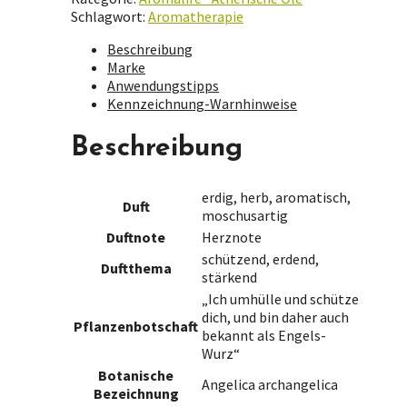
Schlagwort:
Aromatherapie
Beschreibung
Marke
Anwendungstipps
Kennzeichnung-Warnhinweise
Beschreibung
erdig, herb, aromatisch,
Duft
moschusartig
Duftnote
Herznote
schützend, erdend,
Duftthema
stärkend
„Ich umhülle und schütze
dich, und bin daher auch
Pflanzenbotschaft
bekannt als Engels-
Wurz“
Botanische
Angelica archangelica
Bezeichnung